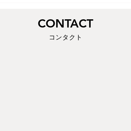
摺り漆ノミ目天面組手の値段
っか
改定について
待ち
​CONTACT
コンタクト