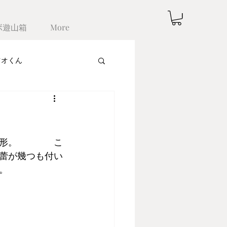
ボ遊山箱
More
ツオくん
形。　　　　こ
に蕾が幾つも付い
。