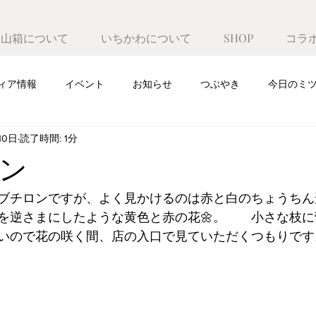
遊山箱について
いちかわについて
SHOP
コラ
ィア情報
イベント
お知らせ
つぶやき
今日のミ
10日
読了時間: 1分
ン
ブチロンですが、よく見かけるのは赤と白のちょうちん
を逆さまにしたような黄色と赤の花🌼。　　小さな枝
いので花の咲く間、店の入口で見ていただくつもりです