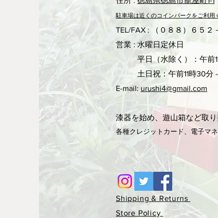
住所 :
徳島県徳島市籠屋町1-1
駐車場は近くのコ
インパークをご利用
TEL/FAX : （０８８）６５
営業 : 水曜日定休日
平日（水除く）：午前11
土日祝：午前11時30分 -
E-mail:
urushi4@gmail.com
漆器を始め、遊山箱など取り
各種クレジットカード、電子マ
Shipping & Returns
Store Policy