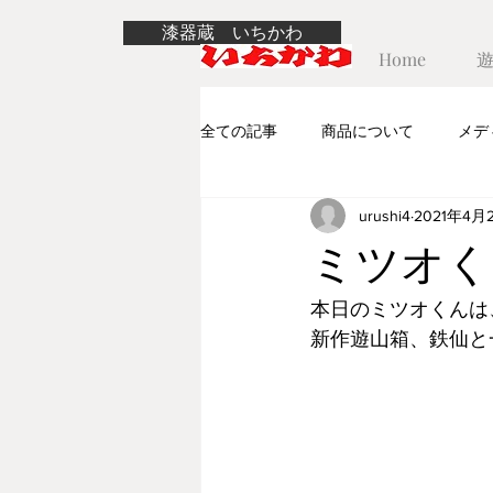
漆器蔵 いちかわ
Home
全ての記事
商品について
メデ
urushi4
2021年4月
ミツオく
本日のミツオくんは
新作遊山箱、鉄仙と