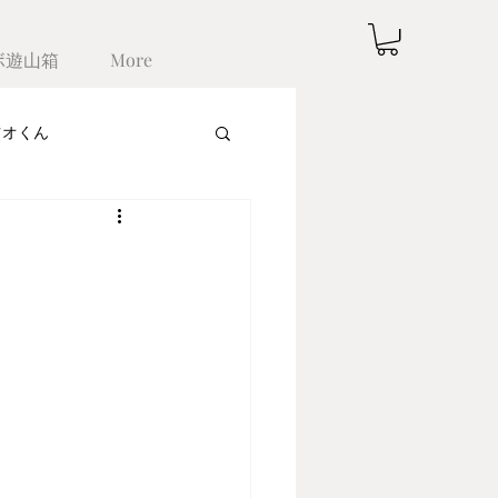
ボ遊山箱
More
ツオくん