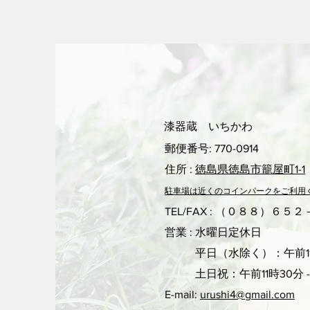
漆器蔵 いちかわ
郵便番号: 770-0914
住所 :
徳島県徳島市籠屋町1-1
駐車場は近くのコ
インパークをご利用
TEL/FAX : （０８８）６５
営業 : 水曜日定休日
平日（水除く）：午前11
土日祝：午前11時30分 -
E-mail:
urushi4@gmail.com