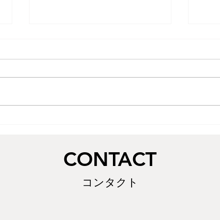
阿波
徳島
りが
ード
た。
す。
配で
摺り漆ノミ目天面組手の値段
っか
改定について
待ち
​CONTACT
コンタクト