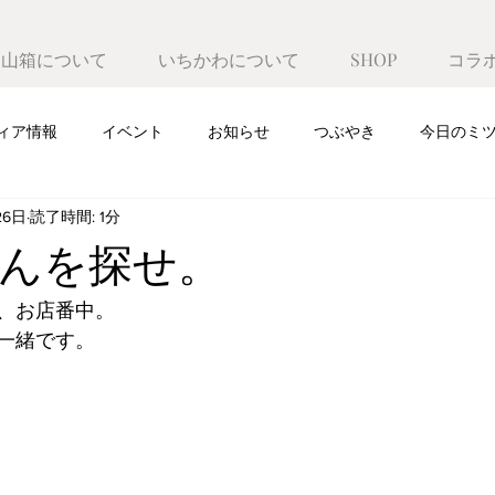
遊山箱について
いちかわについて
SHOP
コラ
ィア情報
イベント
お知らせ
つぶやき
今日のミ
26日
読了時間: 1分
んを探せ。
、お店番中。
一緒です。