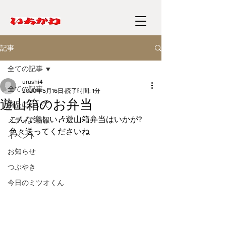
記事
全ての記事
urushi4
全ての記事
2020年5月16日
読了時間: 1分
遊山箱のお弁当
商品について
こんな楽しい🎶遊山箱弁当はいかが?
メディア情報
色々送ってくださいね
イベント
お知らせ
つぶやき
今日のミツオくん