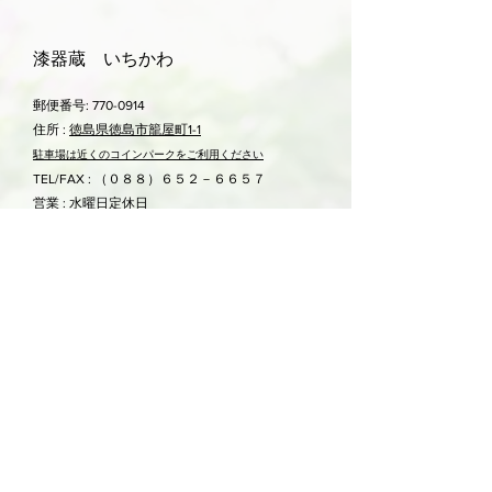
漆器蔵 いちかわ
郵便番号:
770-0914
住所 :
徳島県徳島市籠屋町1-1
駐車場は近くのコ
インパークをご利用ください
TEL/FAX : （０８８）６５２－６６５７
営業 : 水曜日定休日
平日（水除く）：午前11時-午後6時
土日祝：午前11時30分 - 午後6時
E-mail:
urushi4@gmail.com
漆器を始め、遊山箱など取り扱っております。
各種クレジットカード、電子マネーお使いいただけ
ます。
Shipping & Returns
Store Policy