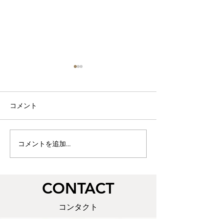
阿波踊り！
徳島では、三年ぶ
波踊りが開催され
コメント
アーケードにも人
て参りました。 
しい賑わいです。
コメントを追加…
摺り漆ノミ目天面組手の
えているのは心配
値段改定について
すが、感染対策を
って、皆様のお越
​CONTACT
しています✿
コンタクト