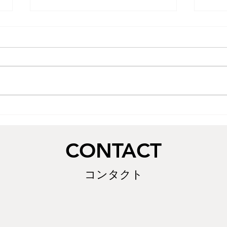
阿波
徳島
りが
ード
た。
す。
配で
摺り漆ノミ目天面組手の値段
っか
改定について
待ち
​CONTACT
コンタクト