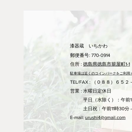
漆器蔵 いちかわ
郵便番号: 770-0914
住所 :
徳島県徳島市籠屋町1-1
駐車場は近くのコ
インパークをご利用
TEL/FAX : （０８８）６５
営業 : 水曜日定休日
平日（水除く）：午前11
土日祝：午前11時30分 -
E-mail:
urushi4@gmail.com