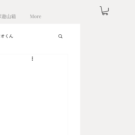
ボ遊山箱
More
ツオくん