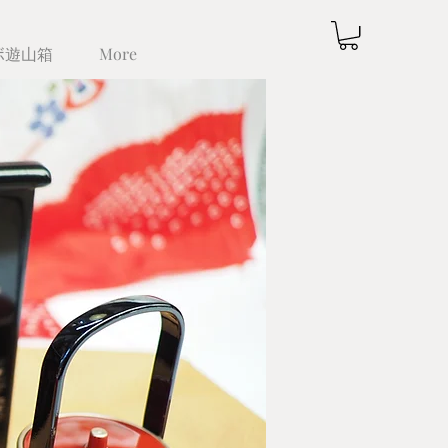
ボ遊山箱
More