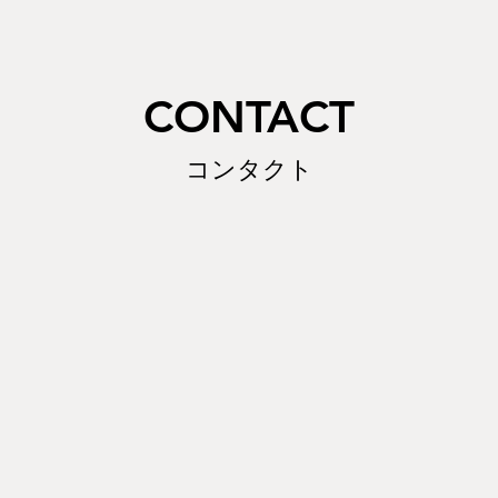
指定は、ご注文日より5日目以降から承っておりま
すが、万一商品が破損・汚損していた場合は、商品
・FAXにてご連絡ください。返品・交換方法等を至
さい。
す。この商品は
80サイズ
です。送料は地域によっ
び返品は、基本的にお受け出来ません。誠に勝手で
​CONTACT
すようお願い申しあげます。特別な理由等がござい
相談ください。
コンタクト