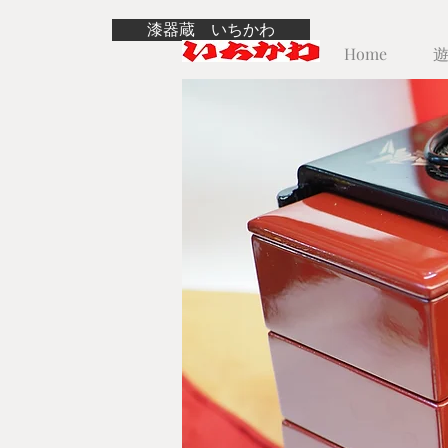
漆器蔵 いちかわ
Home