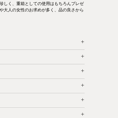
珍しく、重箱としての使用はもちろんプレゼ
や大人の女性のお求めが多く、品の良さから
。多少の塗りムラ等はご了承ください。
れや大切なものを入れておく宝箱など、ご自由にお
0.6×15
ております。
こと、ご了承ください。
だけません。
金引換をお使いいただけます。
湯に中性洗剤を少量入れ、柔らかい布で手早く洗
いただけます。
で拭きます。
部の地域を除き、ご注文日（お振込みの場合はご入
可能です。