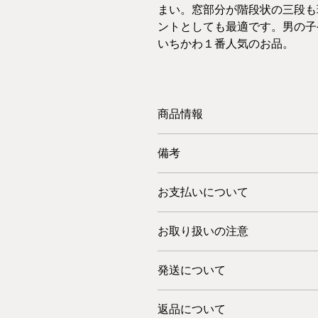
まい。窓部分が階段状の三段も
ントとしても最適です。男の子
いちかわ１番人気のお品。
商品情報
【名前】若松と折り鶴
備考
【価格】¥28,000(税抜)
【色・模様】外箱：黒地
一つ一つ職人の手作りでございます
金で折り鶴と松葉模様
お支払いについて
お弁当箱としてだけでなく、小物入
内重：蓋有り赤三段
使いください。
【サイズ：高さ×幅×奥行き(cm)】15.3×1
※当店の商品は税抜き価格で表示し
【重さ】約600g
お取り扱いの注意
※別途消費税をお預かりいたします
【素材】木製
電子レンジ、オーブンはお使いいた
【仕上げ・塗り】堅地磨き・PT塗り
クレジットカード・PayPal・代
発送について
漆器の洗い方：汚れた時は、ぬるま
また、銀行振込・郵便振込もご利用
い、すすいだ後、乾いた柔らかい布
詳しくはこちら>>
在庫がある商品につきましては、一
つけ置きは厳禁です。
返品について
金確認日）より7日以内のお届けが