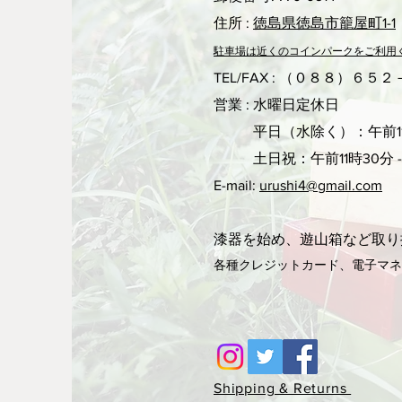
住所 :
徳島県徳島市籠屋町1-1
駐車場は近くのコ
インパークをご利用
TEL/FAX : （０８８）６５
営業 : 水曜日定休日
平日（水除く）：午前11
土日祝：午前11時30分 -
E-mail:
urushi4@gmail.com
漆器を始め、遊山箱など取り
各種クレジットカード、電子マ
Shipping & Returns