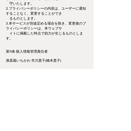
守いたします。
2.プライバシーポリシーの内容は、ユーザーに通知
することなく、変更することができ
るものとします。
3.本サービスが別途定める場合を除き、変更後のプ
ライバシーポリシーは、本ウェブサ
イトに掲載した時点で効力が生じるものとしま
す。
第11条 個人情報管理責任者
漆器蔵いちかわ 市川貴子(橋本貴子)
第12条 お問い合わせ
本サービスにおけるプライバシーポリシーおよび個
人情報の取り扱いに関するお問い合わせは、下記窓
口までご連絡ください。
漆器蔵いちかわ
郵便番号:
770-0914
住所 :
徳島県徳島市籠屋町1-1
TEL/FAX : （０８８）６５２－６６５７
営業 : 水曜日定休日, 午前10時-午後7時まで営業
E-mail:
urushi4@gmail.com