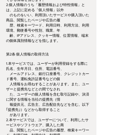
2.個人情報のうち「履歴情報および特性情報」と
は、上記に定める「個人情報」以外
のものをいい、利用頂いたサービスや購入頂いた
商品、閲覧したページや広告の履
歴、検索キーワード、利用日時、利用方法、利用
環境、郵便番号や性別、職業、年
齢、IPアドレス、クッキー情報、位置情報、端末
の個体識別情報などを指します。
第2条 個人情報の取得方法
1.本サービスでは、ユーザーが利用登録をする際に
氏名、生年月日、住所、電話番号、
メールアドレス、銀行口座番号、クレジットカー
ド番号、運転免許証番号などの個
人情報をお尋ねすることがあります。また、ユー
ザーと提携先などとの間でなされ
た、ユーザーの個人情報を含む取引記録や、決済
に関する情報を当社の提携先（情
報提供元、広告主、広告配信先などを含む。以下
｢提携先｣）などから取得すること
があります。
2.本サービスでは、ユーザーについて、利用したサ
ービスやソフトウエア、購入した商
品、閲覧したページや広告の履歴、検索キーワー