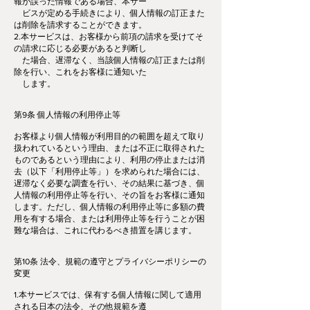
報が誤った情報である場合、本サー
ビスが定める手続きにより、個人情報の訂正また
は削除を請求することができます。
2.本サービスは、お客様から前項の請求を受けてそ
の請求に応じる必要があると判断し
た場合、遅滞なく、当該個人情報の訂正または削
除を行い、これをお客様に通知いた
します。
第9条 個人情報の利用停止等
お客様より個人情報が利用目的の範囲を超えて取り
扱われているという理由、または不正に取得された
ものであるという理由により、利用の停止または消
去（以下「利用停止等」）を求められた場合には、
遅滞なく必要な調査を行い、その結果に基づき、個
人情報の利用停止等を行い、その旨をお客様に通知
します。ただし、個人情報の利用停止等に多額の費
用を有する場合、または利用停止等を行うことが困
難な場合は、これに代わるべき措置を講じます。
第10条 法令、規範の遵守とプライバシーポリシーの
変更
1.本サービスでは、保有する個人情報に関して適用
される日本の法令、その他規範を遵