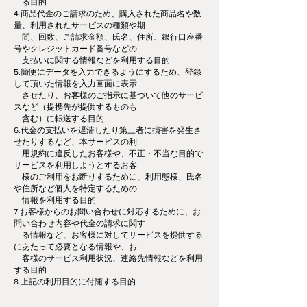
る目的
4.商品代金のご請求のため、購入された商品名や数
量、利用されたサービスの種類や期
間、回数、ご請求金額、氏名、住所、銀行口座番
号やクレジットカード番号などの
支払いに関する情報などを利用する目的
5.簡便にデータを入力できるようにするため、登録
して頂いた情報を入力画面に表示
させたり、お客様のご指示に基づいて他のサービ
スなど（提携先が提供するものも
含む）に転送する目的
6.代金の支払いを遅滞したり第三者に損害を発生さ
せたりするなど、本サービスの利
用規約に違反したお客様や、不正・不当な目的で
サービスを利用しようとするお客
様のご利用をお断りするために、利用態様、氏名
や住所など個人を特定するための
情報を利用する目的
7.お客様からのお問い合わせに対応するために、お
問い合わせ内容や代金の請求に関す
る情報など、お客様に対してサービスを提供する
にあたって必要となる情報や、お
客様のサービス利用状況、連絡先情報などを利用
する目的
8.上記の利用目的に付随する目的