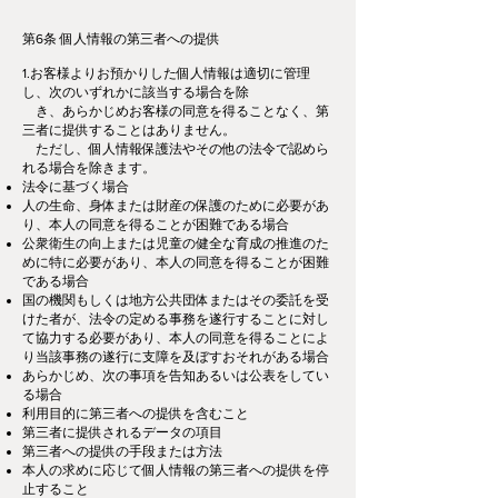
第6条 個人情報の第三者への提供
1.お客様よりお預かりした個人情報は適切に管理
し、次のいずれかに該当する場合を除
き、あらかじめお客様の同意を得ることなく、第
三者に提供することはありません。
ただし、個人情報保護法やその他の法令で認めら
れる場合を除きます。
法令に基づく場合
人の生命、身体または財産の保護のために必要があ
り、本人の同意を得ることが困難である場合
公衆衛生の向上または児童の健全な育成の推進のた
めに特に必要があり、本人の同意を得ることが困難
である場合
国の機関もしくは地方公共団体またはその委託を受
けた者が、法令の定める事務を遂行することに対し
て協力する必要があり、本人の同意を得ることによ
り当該事務の遂行に支障を及ぼすおそれがある場合
あらかじめ、次の事項を告知あるいは公表をしてい
る場合
利用目的に第三者への提供を含むこと
第三者に提供されるデータの項目
第三者への提供の手段または方法
本人の求めに応じて個人情報の第三者への提供を停
止すること