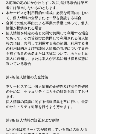
2.前項の定めにかかわらず，次に掲げる場合は第三
者には該当しないものとします。
本サービスが利用目的の達成に必要な範囲内におい
て、個人情報の全部または一部を委託する場合
合併その他の事由による事業の承継に伴って、個人
情報が提供される場合
個人情報を特定の者との間で共同して利用する場合
であって、その旨並びに共同して利用される個人情
報の項目、共同して利用する者の範囲、利用する者
の利用目的および当該個人情報の管理について責任
を有する者の氏名または名称について、あらかじめ
本人に通知し、または本人が容易に知り得る状態に
置いている場合
第7条 個人情報の安全対策
本サービスでは、個人情報の正確性及び安全性確保
のために、セキュリティに万全の対策を講じており
ます。
個人情報の保護に関する情報収集を常に行い、最新
のセキュリティ対策を行うよう努めます。
第8条 個人情報の訂正および削除
1.お客様は本サービスが保有している自己の個人情