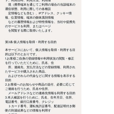
ド、利用日時、利用方法、利用環
境（携帯端末を通じてご利用の場合の当該端末の
通信状態、利用に際しての各種設
定情報なども含む）、IPアドレス、クッキー情
報、位置情報、端末の個体識別情報
などの履歴情報および特性情報を、当社や提携先
のサービスを利用、またはページ
を閲覧する際に取得いたします。
第3条 個人情報を取得・利用する目的
本サービスにおいて、個人情報を取得・利用する目
的は以下のとおりです。
1.お客様ご自身の登録情報や利用状況の閲覧・修正
を行っていただくために、氏名、住
所、連絡先、支払方法などの登録情報、利用され
たサービスや購入された商品、
およびそれらの代金などに関する情報を表示する
目的
2.お客様へのお知らせや商品の送付、必要に応じて
ご連絡を行うため、氏名や住所、
メールアドレスなどの連絡先情報を利用する目的
3.本人確認を行うために、氏名、生年月日、住所、
電話番号、銀行口座番号、クレジッ
トカード番号、運転免許証番号、配達証明付き郵
便の到達結果などの情報を利用す