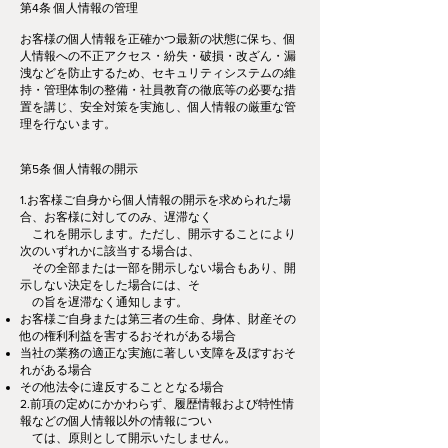
第4条 個人情報の管理
お客様の個人情報を正確かつ最新の状態に保ち、個
人情報への不正アクセス・紛失・破損・改ざん・漏
洩などを防止するため、セキュリティシステムの維
持・管理体制の整備・社員教育の徹底等の必要な措
置を講じ、安全対策を実施し、個人情報の厳重な管
理を行ないます。
第5条 個人情報の開示
1.お客様ご自身から個人情報の開示を求められた場
合、お客様に対してのみ、遅滞なく
これを開示します。ただし、開示することにより
次のいずれかに該当する場合は、
その全部または一部を開示しない場合もあり、開
示しない決定をした場合には、そ
の旨を遅滞なく通知します。
お客様ご自身または第三者の生命、身体、財産その
他の権利利益を害するおそれがある場合
当社の業務の適正な実施に著しい支障を及ぼすおそ
れがある場合
その他法令に違反することとなる場合
2.前項の定めにかかわらず、履歴情報および特性情
報などの個人情報以外の情報につい
ては、原則として開示いたしません。