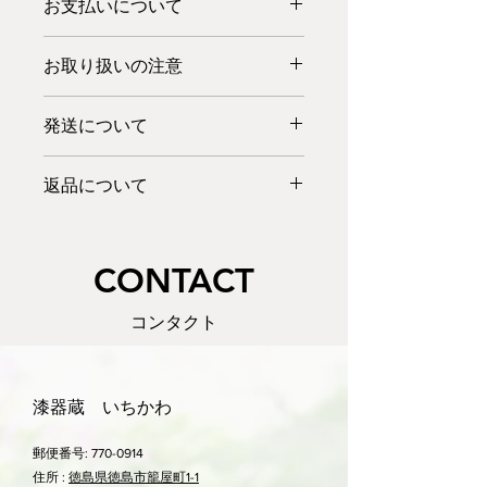
お支払いについて
多少の塗りムラ等はご了承ください。
内重：赤蓋三色
お弁当箱としてだけでなく、小物入れ
【サイズ：高さ×幅×奥行き(cm)】
※当店の商品は税抜き価格で表示して
や大切なものを入れておく宝箱など、
18×13×14
お取り扱いの注意
おります。
ご自由にお使いください。
【重さ】約700g
※別途消費税をお預かりいたしますこ
電子レンジ、オーブンはお使いいただ
【素材】木製
と、ご了承ください。
発送について
けません。
【仕上げ・塗り】目はじき塗り（ウレ
漆器の洗い方：汚れた時は、ぬるま湯
タン）
クレジットカード・PayPal・代金引換
在庫がある商品につきましては、一部
に中性洗剤を少量入れ、柔らかい布で
をお使いいただけます。
返品について
の地域を除き、ご注文日（お振込みの
手早く洗い、すすいだ後、乾いた柔ら
※漆による手書き。汚れた場合も優し
また、銀行振込・郵便振込もご利用い
場合はご入金確認日）より7日以内の
かい布で拭きます。
く洗い拭く
商品の品質には万全を期しております
ただけます。
お届けが可能です。
つけ置きは厳禁です。
が、万一商品が破損・汚損していた場
詳しくはこちら>>
配達日時指定も可能です。（配達日指
​CONTACT
合は、商品の配達後一週間以内にメー
定は、ご注文日より5日目以降から承
ル・TEL・FAXにてご連絡ください。
っております。）
返品・交換方法等を至急ご連絡させて
コンタクト
お急ぎの場合はお電話でご相談くださ
いただきます。
い。
お客様のご都合による商品の交換及び
発送はゆうパックを予定しておりま
返品は、基本的にお受け出来ません。
す。この商品は
80サイズ
です。送料
漆器蔵 いちかわ
誠に勝手ではございますが、ご了承い
は地域によって異なります。
ただきますようお願い申しあげます。
詳しくはこちら>>
郵便番号:
特別な理由等がございましたら、メー
770-0914
ル又はお電話にてご相談ください。
住所 :
徳島県徳島市籠屋町1-1