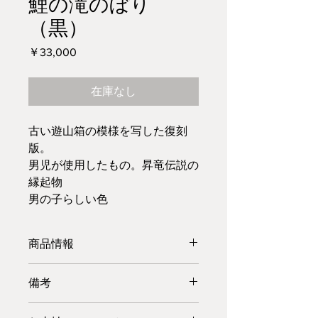
鯉の滝のぼり
（黒）
価
￥33,000
格
在庫なし
古い遊山箱の模様を写した復刻
版。
男児が使用したもの。昇竜伝説の
縁起物
男の子らしい色
商品情報
【名前】鯉の滝のぼり(黒)
備考
【価格】¥33,000(税抜)
【色・模様】外箱：黒地
一つ一つ職人の手作りでございます。
滝を登る鯉(手書き)