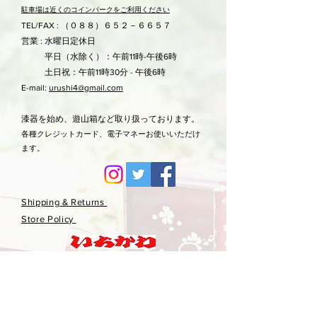
駐車場は近くのコ
インパークをご利用ください
TEL/FAX : （０８８）６５２－６６５７
営業 : 水曜日定休日
平日（水除く）：午前11時-午後6時
土日祝：午前11時30分 - 午後6時
E-mail:
urushi4@gmail.com
漆器を始め、遊山箱など取り扱っております。
各種クレジットカード、電子マネーお使いいただけ
ます。
Shipping & Returns
Store Policy