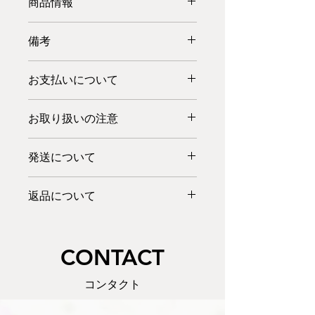
商品情報
【名前】鉄仙（黒）
備考
【価格】¥24,000(税抜)
【色・模様】外箱：黒地
一つ一つ職人の手作りでございます。
四面+上面に手書きの鉄
お支払いについて
多少の塗りムラ等はご了承ください。
仙
お弁当箱としてだけでなく、小物入れ
内重：赤・黄・緑（棚あ
※当店の商品は税抜き価格で表示して
や大切なものを入れておく宝箱など、
り）
お取り扱いの注意
おります。
ご自由にお使いください。
【サイズ：高さ×幅×奥行き(cm)】
※別途消費税をお預かりいたしますこ
電子レンジ、オーブンはお使いいただ
18×13×14
と、ご了承ください。
発送について
けません。
【重さ】約700g
漆器の洗い方：汚れた時は、ぬるま湯
【素材】木製
クレジットカード・PayPal・代金引換
在庫がある商品につきましては、一部
に中性洗剤を少量入れ、柔らかい布で
【仕上げ・塗り】目はじき塗り（ウレ
をお使いいただけます。
返品について
の地域を除き、ご注文日（お振込みの
手早く洗い、すすいだ後、乾いた柔ら
タン）
また、銀行振込・郵便振込もご利用い
場合はご入金確認日）より7日以内の
かい布で拭きます。
商品の品質には万全を期しております
ただけます。
お届けが可能です。
つけ置きは厳禁です。
が、万一商品が破損・汚損していた場
詳しくはこちら>>
配達日時指定も可能です。（配達日指
​CONTACT
合は、商品の配達後一週間以内にメー
定は、ご注文日より5日目以降から承
ル・TEL・FAXにてご連絡ください。
っております。）
返品・交換方法等を至急ご連絡させて
コンタクト
お急ぎの場合はお電話でご相談くださ
いただきます。
い。
お客様のご都合による商品の交換及び