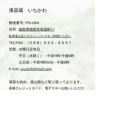
発送はゆうパックを予定しておりま
返品は、基本的にお受け出来ません。
す。この商品は
80サイズ
です。送料
漆器蔵 いちかわ
誠に勝手ではございますが、ご了承い
は地域によって異なります。
ただきますようお願い申しあげます。
詳しくはこちら>>
郵便番号:
特別な理由等がございましたら、メー
770-0914
ル又はお電話にてご相談ください。
住所 :
徳島県徳島市籠屋町1-1
駐車場は近くのコ
インパークをご利用ください
TEL/FAX : （０８８）６５２－６６５７
営業 : 水曜日定休日
平日（水除く）：午前11時-午後6時
土日祝：午前11時30分 - 午後6時
E-mail:
urushi4@gmail.com
漆器を始め、遊山箱など取り扱っております。
各種クレジットカード、電子マネーお使いいただけ
ます。
Shipping & Returns
Store Policy