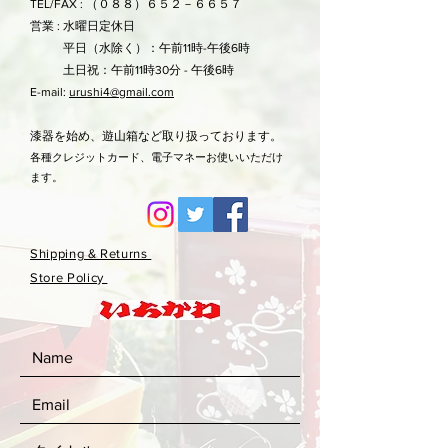
TEL/FAX : （０８８）６５２－６６５７
営業 : 水曜日定休日
平日（水除く）：午前11時-午後6時
土日祝：午前11時30分 - 午後6時
E-mail:
urushi4@gmail.com
漆器を始め、遊山箱など取り扱っております。
各種クレジットカード、電子マネーお使いいただけ
ます。
Shipping & Returns
Store Policy